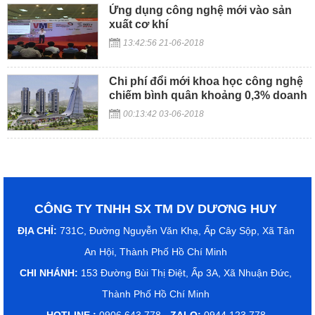
Ứng dụng công nghệ mới vào sản
xuất cơ khí
13:42:56 21-06-2018
Chi phí đổi mới khoa học công nghệ
chiếm bình quân khoảng 0,3% doanh
thu
00:13:42 03-06-2018
CÔNG TY TNHH SX TM DV DƯƠNG HUY
ĐỊA CHỈ:
731C, Đường Nguyễn Văn Khạ, Ấp Cây Sộp, Xã Tân
An Hội, Thành Phố Hồ Chí Minh
CHI NHÁNH:
153 Đường Bùi Thị Điệt, Ấp 3A, Xã Nhuận Đức,
Thành Phố Hồ Chí Minh