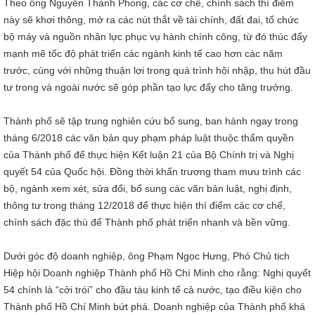
Theo ông Nguyễn Thành Phong, các cơ chế, chính sách thí điểm
này sẽ khơi thông, mở ra các nút thắt về tài chính, đất đai, tổ chức
bộ máy và nguồn nhân lực phục vụ hành chính công, từ đó thúc đẩy
mạnh mẽ tốc độ phát triển các ngành kinh tế cao hơn các năm
trước, cùng với những thuận lợi trong quá trình hội nhập, thu hút đầu
tư trong và ngoài nước sẽ góp phần tạo lực đẩy cho tăng trưởng.
Thành phố sẽ tập trung nghiên cứu bổ sung, ban hành ngay trong
tháng 6/2018 các văn bản quy phạm pháp luật thuộc thẩm quyền
của Thành phố để thực hiện Kết luận 21 của Bộ Chính trị và Nghị
quyết 54 của Quốc hội. Đồng thời khẩn trương tham mưu trình các
bộ, ngành xem xét, sửa đổi, bổ sung các văn bản luật, nghị định,
thông tư trong tháng 12/2018 để thực hiện thí điểm các cơ chế,
chính sách đặc thù để Thành phố phát triển nhanh và bền vững.
Dưới góc độ doanh nghiệp, ông Phạm Ngọc Hưng, Phó Chủ tịch
Hiệp hội Doanh nghiệp Thành phố Hồ Chí Minh cho rằng: Nghị quyết
54 chính là “cởi trói” cho đầu tàu kinh tế cả nước, tạo điều kiện cho
Thành phố Hồ Chí Minh bứt phá. Doanh nghiệp của Thành phố khá