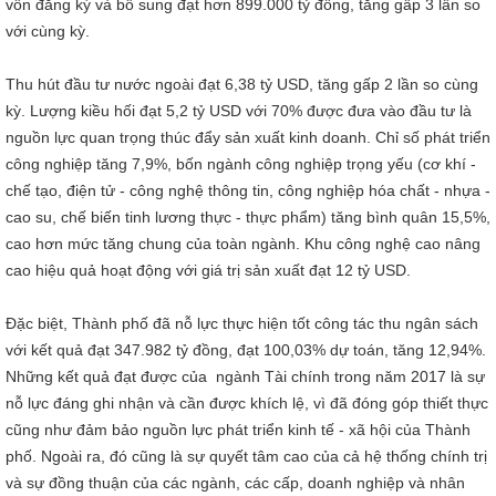
vốn đăng ký và bổ sung đạt hơn 899.000 tỷ đồng, tăng gấp 3 lần so
với cùng kỳ.
Thu hút đầu tư nước ngoài đạt 6,38 tỷ USD, tăng gấp 2 lần so cùng
kỳ. Lượng kiều hối đạt 5,2 tỷ USD với 70% được đưa vào đầu tư là
nguồn lực quan trọng thúc đẩy sản xuất kinh doanh. Chỉ số phát triển
công nghiệp tăng 7,9%, bốn ngành công nghiệp trọng yếu (cơ khí -
chế tạo, điện tử - công nghệ thông tin, công nghiệp hóa chất - nhựa -
cao su, chế biến tinh lương thực - thực phẩm) tăng bình quân 15,5%,
cao hơn mức tăng chung của toàn ngành. Khu công nghệ cao nâng
cao hiệu quả hoạt động với giá trị sản xuất đạt 12 tỷ USD.
Đặc biệt, Thành phố đã nỗ lực thực hiện tốt công tác thu ngân sách
với kết quả đạt 347.982 tỷ đồng, đạt 100,03% dự toán, tăng 12,94%.
Những kết quả đạt được của ngành Tài chính trong năm 2017 là sự
nỗ lực đáng ghi nhận và cần được khích lệ, vì đã đóng góp thiết thực
cũng như đảm bảo nguồn lực phát triển kinh tế - xã hội của Thành
phố. Ngoài ra, đó cũng là sự quyết tâm cao của cả hệ thống chính trị
và sự đồng thuận của các ngành, các cấp, doanh nghiệp và nhân