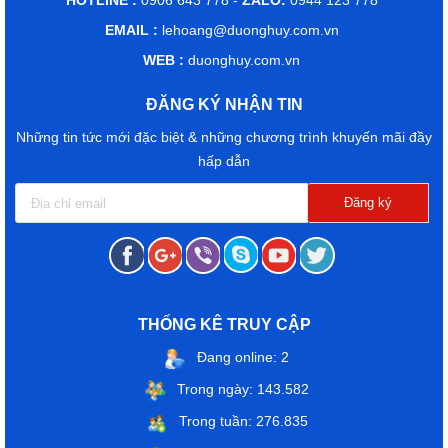
HOTLINE :
0906 643 778 -
ZALO:
0944 123 778
EMAIL :
lehoang@duonghuy.com.vn
WEB :
duonghuy.com.vn
ĐĂNG KÝ NHẬN TIN
Những tin tức mới đặc biệt & những chương trình khuyến mãi đầy
hấp dẫn
THỐNG KÊ TRUY CẬP
Đang online: 2
Trong ngày: 143.582
Trong tuần: 276.835