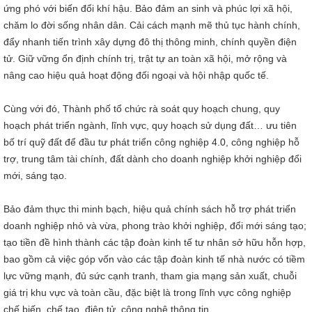
ứng phó với biến đổi khí hậu. Bảo đảm an sinh và phúc lợi xã hội,
chăm lo đời sống nhân dân. Cải cách mạnh mẽ thủ tục hành chính,
đẩy nhanh tiến trình xây dựng đô thị thông minh, chính quyền điện
tử. Giữ vững ổn định chính trị, trật tự an toàn xã hội, mở rộng và
nâng cao hiệu quả hoạt động đối ngoại và hội nhập quốc tế.
Cùng với đó, Thành phố tổ chức rà soát quy hoạch chung, quy
hoạch phát triển ngành, lĩnh vực, quy hoạch sử dụng đất… ưu tiên
bố trí quỹ đất để đầu tư phát triển công nghiệp 4.0, công nghiệp hỗ
trợ, trung tâm tài chính, đất dành cho doanh nghiệp khởi nghiệp đổi
mới, sáng tạo.
Bảo đảm thực thi minh bạch, hiệu quả chính sách hỗ trợ phát triển
doanh nghiệp nhỏ và vừa, phong trào khởi nghiệp, đổi mới sáng tạo;
tạo tiền đề hình thành các tập đoàn kinh tế tư nhân sở hữu hỗn hợp,
bao gồm cả việc góp vốn vào các tập đoàn kinh tế nhà nước có tiềm
lực vững mạnh, đủ sức cạnh tranh, tham gia mạng sản xuất, chuỗi
giá trị khu vực và toàn cầu, đặc biệt là trong lĩnh vực công nghiệp
chế biến, chế tạo, điện tử, công nghệ thông tin...