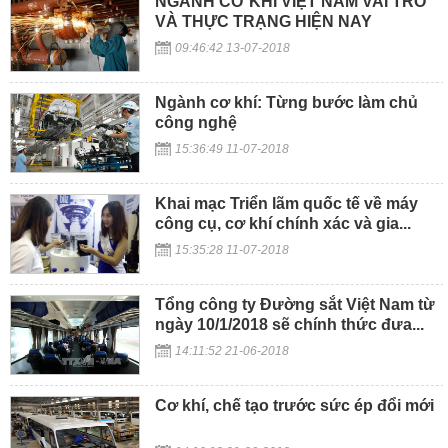
NGÀNH CƠ KHÍ VIỆT NAM VAI TRÒ
VÀ THỰC TRẠNG HIỆN NAY
09:46:42 13-07-2018
Ngành cơ khí: Từng bước làm chủ
công nghệ
15:36:49 11-07-2018
Khai mạc Triển lãm quốc tế về máy
công cụ, cơ khí chính xác và gia...
15:35:28 11-07-2018
Tổng công ty Đường sắt Việt Nam từ
ngày 10/1/2018 sẽ chính thức đưa...
14:11:52 21-06-2018
Cơ khí, chế tạo trước sức ép đổi mới