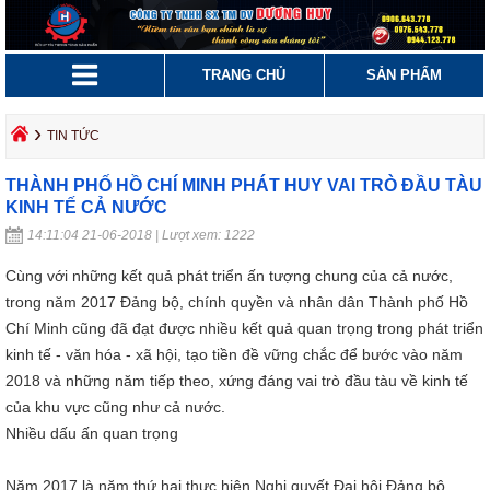
TRANG CHỦ
SẢN PHẨM
›
TIN TỨC
THÀNH PHỐ HỒ CHÍ MINH PHÁT HUY VAI TRÒ ĐẦU TÀU
KINH TẾ CẢ NƯỚC
14:11:04 21-06-2018 | Lượt xem: 1222
Cùng với những kết quả phát triển ấn tượng chung của cả nước,
trong năm 2017 Đảng bộ, chính quyền và nhân dân Thành phố Hồ
Chí Minh cũng đã đạt được nhiều kết quả quan trọng trong phát triển
kinh tế - văn hóa - xã hội, tạo tiền đề vững chắc để bước vào năm
2018 và những năm tiếp theo, xứng đáng vai trò đầu tàu về kinh tế
của khu vực cũng như cả nước.
Nhiều dấu ấn quan trọng
Năm 2017 là năm thứ hai thực hiện Nghị quyết Đại hội Đảng bộ