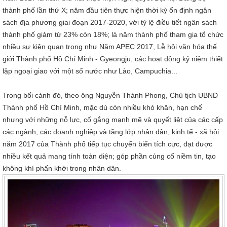
thành phố lần thứ X; năm đầu tiên thực hiện thời kỳ ổn định ngân
sách địa phương giai đoạn 2017-2020, với tỷ lệ điều tiết ngân sách
thành phố giảm từ 23% còn 18%; là năm thành phố tham gia tổ chức
nhiều sự kiện quan trọng như Năm APEC 2017, Lễ hội văn hóa thế
giới Thành phố Hồ Chí Minh - Gyeongju, các hoạt động kỷ niệm thiết
lập ngoại giao với một số nước như Lào, Campuchia...
Trong bối cảnh đó, theo ông Nguyễn Thành Phong, Chủ tịch UBND
Thành phố Hồ Chí Minh, mặc dù còn nhiều khó khăn, hạn chế
nhưng với những nỗ lực, cố gắng mạnh mẽ và quyết liệt của các cấp
các ngành, các doanh nghiệp và tầng lớp nhân dân, kinh tế - xã hội
năm 2017 của Thành phố tiếp tục chuyển biến tích cực, đạt được
nhiều kết quả mang tính toàn diện; góp phần củng cố niềm tin, tạo
không khí phấn khởi trong nhân dân.