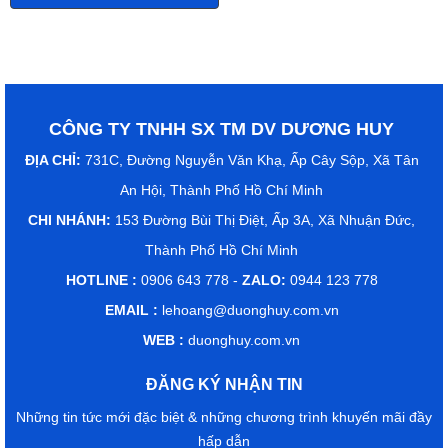
Sử dụng rộng rãi trên nhựa và giấy
(nơi nó là một kỹ thuật phổ biến
trong in ấn bảo mật), nó cũng được
áp dụng cho các nguồn khác.Dập
nóng là một phương pháp in khô
của in thạch bản, trong đó
mực
CÔNG TY TNHH SX TM DV DƯƠNG HUY
hoặc lá được chuyển giao cho một
bề mặt ở nhiệt độ cao. Phương
ĐỊA CHỈ:
731C, Đường Nguyễn Văn Khạ, Ấp Cây Sộp, Xã Tân
pháp không gây ô nhiễm đã đa
An Hội, Thành Phố Hồ Chí Minh
dạng hóa kể từ khi nó nổi lên trong
thế kỷ 19 để bao gồm nhiều màu
CHI NHÁNH:
153 Đường Bùi Thị Điệt, Ấp 3A, Xã Nhuận Đức,
sắc và quy trình khác nhau. Sử
Thành Phố Hồ Chí Minh
dụng rộng rãi trên nhựa và giấy (nơi
nó là một kỹ thuật phổ biến trong in
HOTLINE :
0906 643 778 -
ZALO:
0944 123 778
ấn bảo mật), nó cũng được áp dụng
EMAIL :
lehoang@duonghuy.com.vn
cho các nguồn khác.
WEB :
duonghuy.com.vn
ĐĂNG KÝ NHẬN TIN
Những tin tức mới đặc biệt & những chương trình khuyến mãi đầy
hấp dẫn