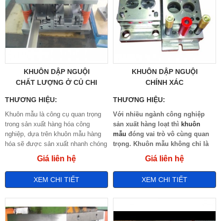
KHUÔN DẬP NGUỘI
KHUÔN DẬP NGUỘI
CHẤT LƯỢNG Ở CỦ CHI
CHÍNH XÁC
THƯƠNG HIỆU:
THƯƠNG HIỆU:
Khuôn mẫu là công cụ quan trọng
Với nhiều ngành công nghiệp
trong sản xuất hàng hóa công
sản xuất hàng loạt thì
khuôn
nghiệp, dựa trên khuôn mẫu hàng
m
ẫ
u
đóng vai trò vô cùng quan
hóa sẽ được sản xuất nhanh chóng
trọng. Khuôn mẫu không chỉ là
và chính xác hơn. Khuôn mẫu cũng
sản phẩm mẫu bình thường mà
Giá liên hệ
Giá liên hệ
có nhiều loại phục vụ những ngành
trên cơ sở từ khuôn mẫu sẵn có
công nghiệp khác nhau. Khuôn dập
hàng hóa sẽ được sản xuất
XEM CHI TIẾT
XEM CHI TIẾT
nguội là một trong những loại khuôn
nhanh hơn, chính xác hơn.
cơ bản dùng để gia công kim loại
Chính vì vậy sự đầu tư ban đầu
và hợp kim bằng phương pháp biến
cho chế tạo khuôn mẫu là sự đầu
dạng nguội.
tư đúng đắn nhất của hoạt động