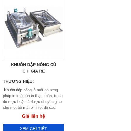
KHUÔN DẬP NÓNG CỦ
CHI GIÁ RẺ
THƯƠNG HIỆU:
Khuôn dập nóng
là một phương
pháp in khô của in thạch bản, trong
đó mực hoặc lá được chuyển giao
cho một bề mặt ở nhiệt độ cao.
Phương pháp không gây ô nhiễm
Giá liên hệ
đã đa dạng hóa kể từ khi nó nổi lên
trong thế kỷ 19 để bao gồm nhiều
XEM CHI TIẾT
màu sắc và quy trình khác nhau.