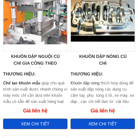
sản xuất hàng hóa công nghiệp.
KHUÔN DẬP NGUỘI CỦ
KHUÔN DẬP NÓNG CỦ
CHI GIA CÔNG THEO
CHI
YÊU CẦU
THƯƠNG HIỆU:
THƯƠNG HIỆU:
Chế tạo khuôn mẫu
giúp cho quá
Khuôn dập nóng
thích hợp dùng để
trình sản xuất được nhanh chóng vì
sản xuất dập nóng các dụng cụ
máy móc chỉ cần dựa trên khuôn
cầm tay, phụ tùng ô tô, xe máy, xe
mẫu có sẵn để sản xuất hàng loạt
đạp , các chi tiết làm từ vật liệu
sản phẩm với yêu cầu kỹ thuật và
thép, nhôm, đồng và hợp kim titan.
Giá liên hệ
Giá liên hệ
chất lượng sản phẩm giống nhau.
Thiết bị được trang bị với một số
công nghệ mới nhất với thiết kế
XEM CHI TIẾT
XEM CHI TIẾT
thiết bị lắp và tháo
khuôn
nhanh.