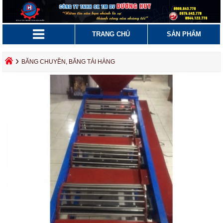
TRANG CHỦ
SẢN PHẨM
›
BĂNG CHUYỀN, BĂNG TẢI HÀNG